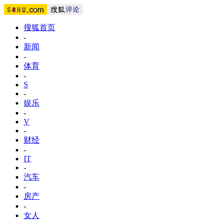
搜狐首页
-
新闻
-
体育
-
S
-
娱乐
-
V
-
财经
-
IT
-
汽车
-
房产
-
女人