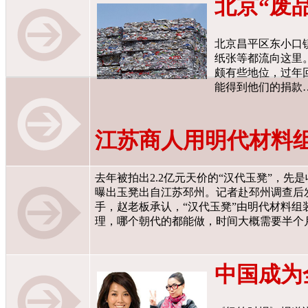
北京“废
北京昌平区东小口
纸张等都流向这里
颇有些地位，过年
能得到他们的捐款
江苏商人用明代材料组装
去年被拍出2.2亿元天价的“汉代玉凳”，
曝出玉凳出自江苏邳州。记者赴邳州调查后
手，赵老板承认，“汉代玉凳”由明代材料组
理，哪个朝代的都能做，时间大概需要半个
中国成为