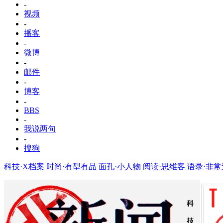
-
视频
-
播客
-
微博
-
邮件
-
博客
-
BBS
-
我说两句
-
搜狗
科技·X档案
时尚·有型有品
面孔·小人物
阅读·思维客
语录·非常