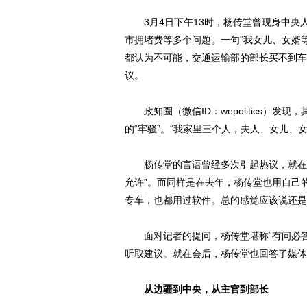
3月4日下午13时，杨传堂曾现身中央
市拥堵费等多个问题。一句“我女儿、女婿
都认为不可能，交通运输部的部长买不到车
议。
政知圈（微信ID：wepolitics）
的“牢骚”。“我家里三个人，夫人、女儿、
杨传堂的言语曾经多次引起热议，就在去
允许”。而同样是在去年，杨传堂也用自己的
专车，也都用过软件。总的感觉应该说还是
面对记者的提问，杨传堂堪称“有问必答”
听取建议。就在会后，杨传堂也回答了媒体
从边疆到中央，从主官到部长