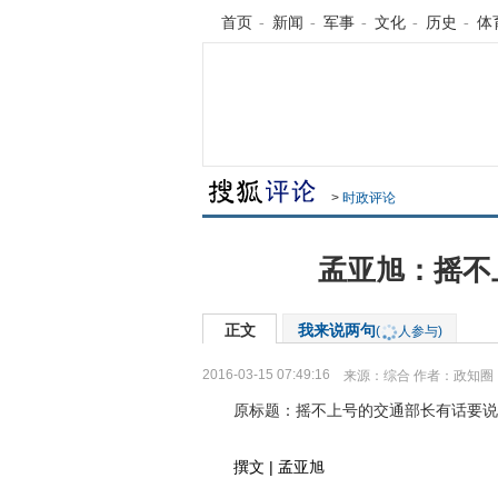
首页
-
新闻
-
军事
-
文化
-
历史
-
体
>
时政评论
孟亚旭：摇不
正文
我来说两句
(
人参与)
2016-03-15 07:49:16
来源：
综合
作者：政知圈
原标题：摇不上号的交通部长有话要说
撰文 | 孟亚旭