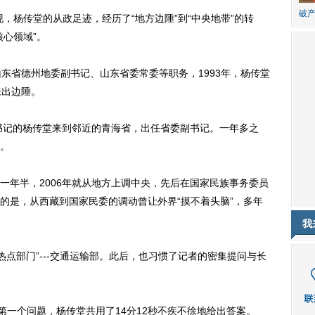
破产
发现，杨传堂的从政足迹，经历了“地方边陲”到“中央地带”的转
心领域”。
省德州地委副书记、山东省委常委等职务，1993年，杨传堂
未出边陲。
书记的杨传堂来到邻近的青海省，出任省委副书记。一年多之
。
年半，2006年就从地方上调中央，先后在国家民族事务委员
的是，从西藏到国家民委的调动曾让外界“摸不着头脑”，多年
我
点部门”---交通运输部。此后，也习惯了记者的密集提问与长
一个问题，杨传堂共用了14分12秒不疾不徐地给出答案。