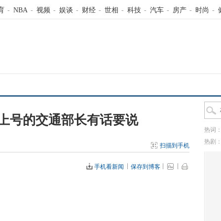
育
-
NBA
-
视频
-
娱谈
-
财经
-
世相
-
科技
-
汽车
-
房产
-
时尚
-
上号的交通部长有话要说
热词
热剧
扫描到手机
手机看新闻
保存到博客