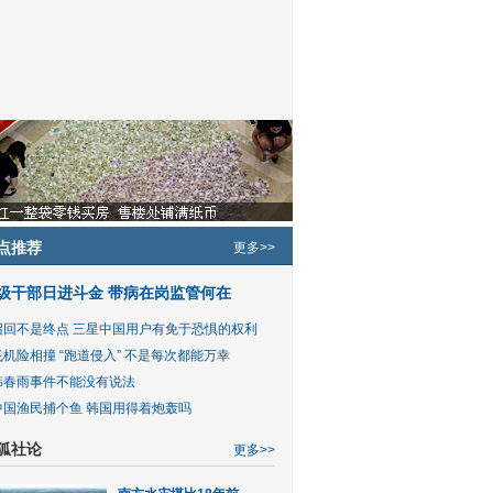
点推荐
更多>>
级干部日进斗金 带病在岗监管何在
召回不是终点 三星中国用户有免于恐惧的权利
飞机险相撞 “跑道侵入” 不是每次都能万幸
韩春雨事件不能没有说法
中国渔民捕个鱼 韩国用得着炮轰吗
狐社论
更多>>