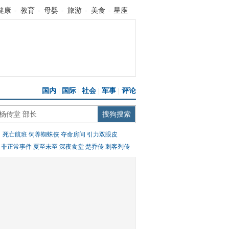
健康
-
教育
-
母婴
-
旅游
-
美食
-
星座
国内
|
国际
|
社会
|
军事
|
评论
：
死亡航班
饲养蜘蛛侠
夺命房间
引力双眼皮
：
非正常事件
夏至未至
深夜食堂
楚乔传
刺客列传