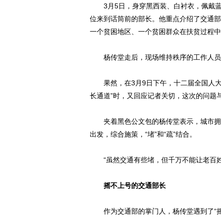
3月5日，身穿黑西装、白衬衣，佩戴蓝
位来到话筒前的部长。他重点介绍了交通部
一个贫困地区、一个贫困群众在扶贫过程中因
杨传堂走后，现场维持秩序的工作人员曾“
果然，在3月9日下午，十二届全国人大
长通道”时，又回应记者关切，这次的问题与
夹着黑色公文包的杨传堂表示，城市拥堵
出发，综合施策，“堵”和“疏”结合。
“虽然交通有些堵，但千万不能让老百姓
摇不上号的交通部长
作为交通部的掌门人，杨传堂遇到了“摇