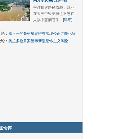
南方水灾堪比18年前
检讨抗灾路径依赖，既不
在天灾中竖英雄也不忘在
人祸中悲悯苍生…[
详细
]
社论：
躲不开的聂树斌案唯有实现公正才能化解
社论：
奥兰多枪杀案警示新型恐怖主义风险
狐快评