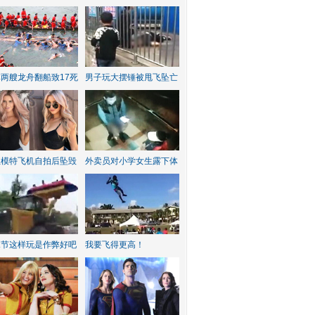
两艘龙舟翻船致17死
男子玩大摆锤被甩飞坠亡
红模特飞机自拍后坠毁
外卖员对小学女生露下体
水节这样玩是作弊好吧
我要飞得更高！