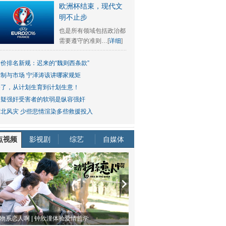
欧洲杯结束，现代文
明不止步
也是所有领域包括政治都
需要遵守的准则…[
详细
]
竞价排名新规：迟来的“魏则西条款”
体制与市场 宁泽涛该讲哪家规矩
够了，从计划生育到计划生意！
质疑强奸受害者的软弱是纵容强奸
苏北风灾 少些悲情渲染多些救援投入
点视频
影视剧
综艺
自媒体
物系恋人啊 | 钟欣潼体验爱情哲学
南方有乔木 | “科创CP”渐入佳境