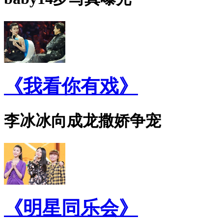
《我看你有戏》
李冰冰向成龙撒娇争宠
《明星同乐会》