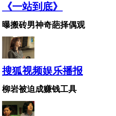
《一站到底》
曝搬砖男神奇葩择偶观
搜狐视频娱乐播报
柳岩被迫成赚钱工具