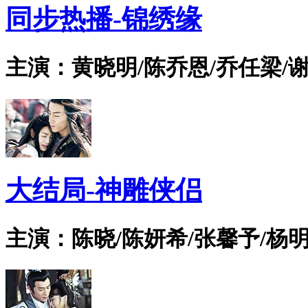
同步热播-锦绣缘
主演：黄晓明/陈乔恩/乔任梁/谢
大结局-神雕侠侣
主演：陈晓/陈妍希/张馨予/杨明