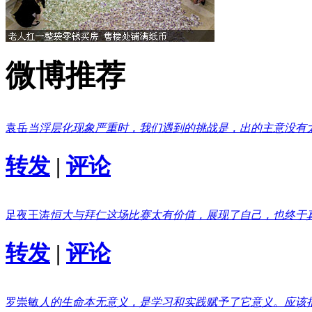
微博推荐
袁岳
当浮层化现象严重时，我们遇到的挑战是，出的主意没有
转发
|
评论
足夜王涛
恒大与拜仁这场比赛太有价值，展现了自己，也终于
转发
|
评论
罗崇敏
人的生命本无意义，是学习和实践赋予了它意义。应该