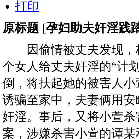
打印
原标题
[
孕妇助夫奸淫践
因偷情被丈夫发现，桦
个女人给丈夫奸淫的“计划
倒，将扶起她的被害人小
诱骗至家中，夫妻俩用安
奸淫。事后，又将小萱杀
案，涉嫌杀害小萱的谭某