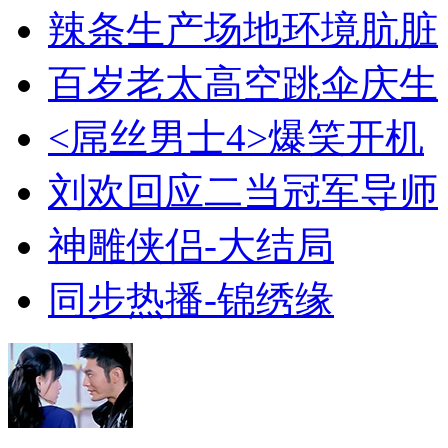
辣条生产场地环境肮脏
百岁老太高空跳伞庆生
<屌丝男士4>爆笑开机
刘欢回应二当冠军导师
神雕侠侣-大结局
同步热播-锦绣缘