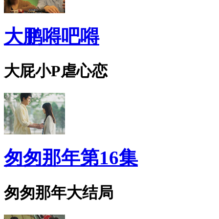
大鹏嘚吧嘚
大屁小P虐心恋
匆匆那年第16集
匆匆那年大结局