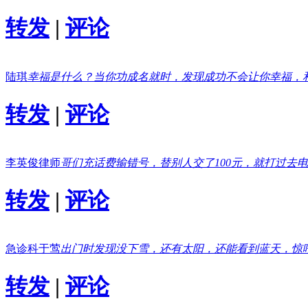
转发
|
评论
陆琪
幸福是什么？当你功成名就时，发现成功不会让你幸福，
转发
|
评论
李英俊律师
哥们充话费输错号，替别人交了100元，就打过去
转发
|
评论
急诊科于莺
出门时发现没下雪，还有太阳，还能看到蓝天，惊
转发
|
评论