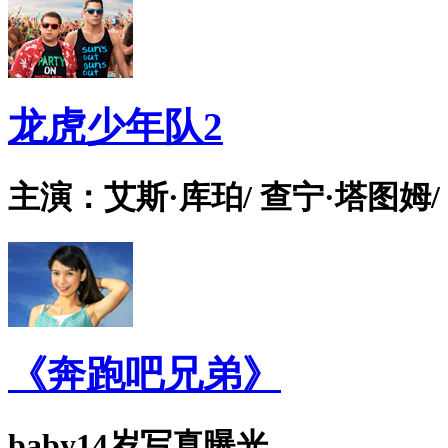
龙虎少年队2
主演：艾斯·库珀/ 查宁·塔图姆/
《奔跑吧兄弟》
baby14岁写真曝光