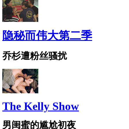
隐秘而伟大第二季
乔杉遭粉丝骚扰
The Kelly Show
男闺蜜的尴尬初夜