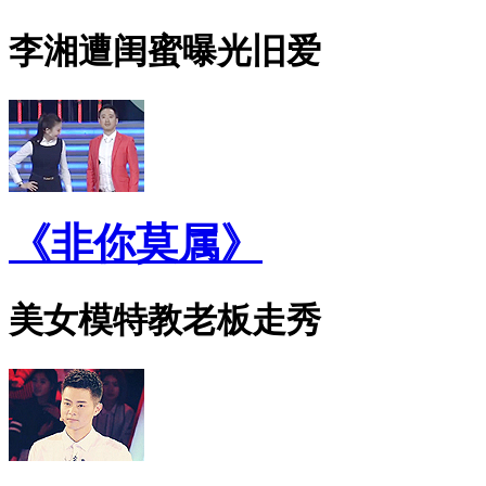
李湘遭闺蜜曝光旧爱
《非你莫属》
美女模特教老板走秀