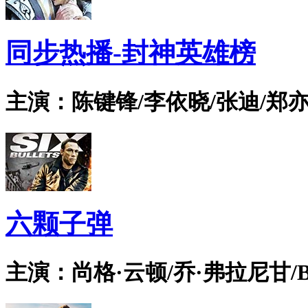
同步热播-封神英雄榜
主演：陈键锋/李依晓/张迪/郑亦
六颗子弹
主演：尚格·云顿/乔·弗拉尼甘/Bian