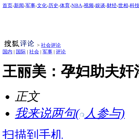
首页
-
新闻
-
军事
-
文化
-
历史
-
体育
-
NBA
-
视频
-
娱谈
-
财经
-
世相
-
科
>
社会评论
国内
|
国际
|
社会
|
军事
|
评论
王丽美：孕妇助夫奸
正文
我来说两句
(
人参与)
扫描到手机