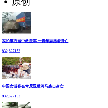
原创
实拍滚石砸中救援车 一青年志愿者身亡
832,627
153
中国女游客在肯尼亚遭河马袭击身亡
832,627
153