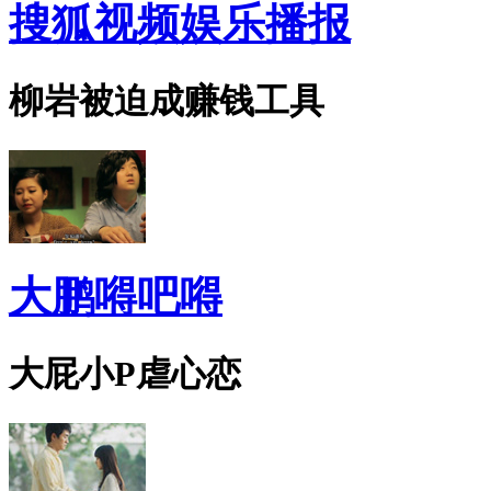
搜狐视频娱乐播报
柳岩被迫成赚钱工具
大鹏嘚吧嘚
大屁小P虐心恋