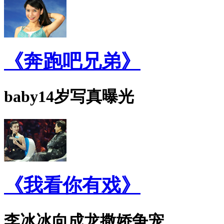
《奔跑吧兄弟》
baby14岁写真曝光
《我看你有戏》
李冰冰向成龙撒娇争宠