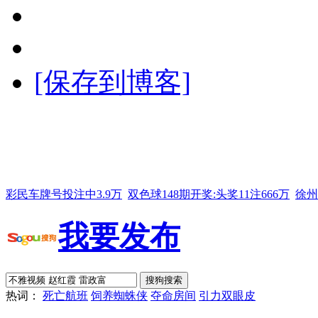
[保存到博客]
彩民车牌号投注中3.9万
双色球148期开奖:头奖11注666万
徐州
我要发布
热词：
死亡航班
饲养蜘蛛侠
夺命房间
引力双眼皮