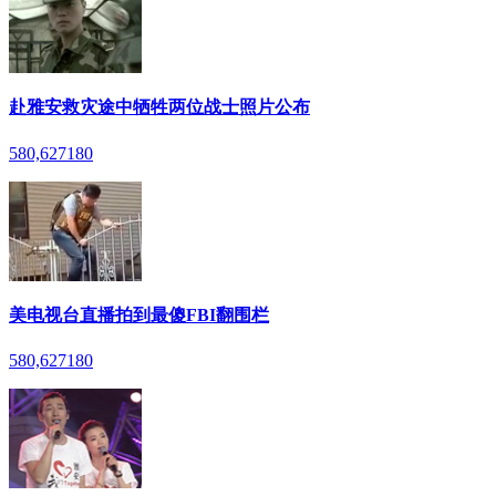
赴雅安救灾途中牺牲两位战士照片公布
580,627
180
美电视台直播拍到最傻FBI翻围栏
580,627
180