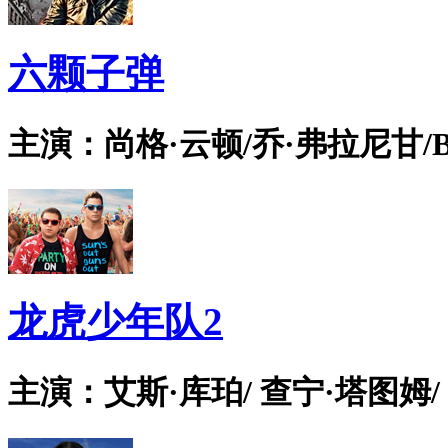
六颗子弹
主演：尚格·云顿/乔·弗拉尼甘/Bian
龙虎少年队2
主演：艾斯·库珀/ 查宁·塔图姆/