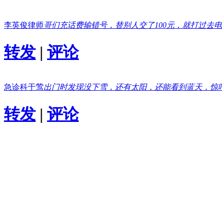
李英俊律师
哥们充话费输错号，替别人交了100元，就打过去
转发
|
评论
急诊科于莺
出门时发现没下雪，还有太阳，还能看到蓝天，惊
转发
|
评论