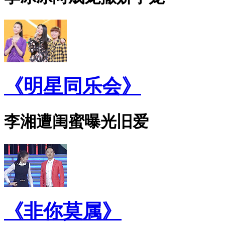
《明星同乐会》
李湘遭闺蜜曝光旧爱
《非你莫属》