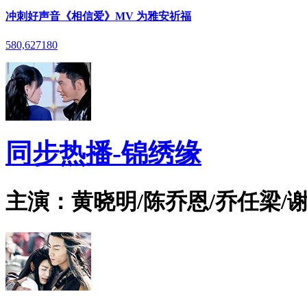
冲刺好声音《相信爱》MV 为雅安祈福
580,627
180
同步热播-锦绣缘
主演：黄晓明/陈乔恩/乔任梁/谢