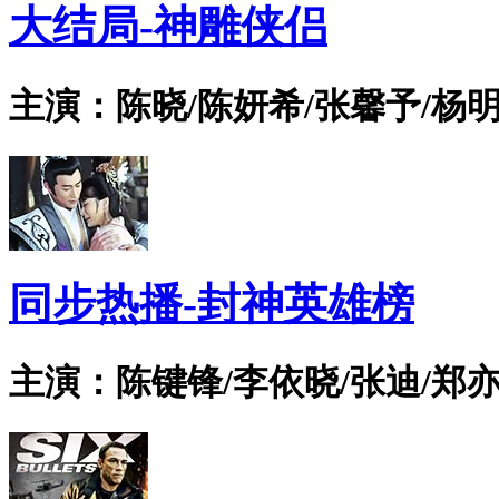
大结局-神雕侠侣
主演：陈晓/陈妍希/张馨予/杨明
同步热播-封神英雄榜
主演：陈键锋/李依晓/张迪/郑亦