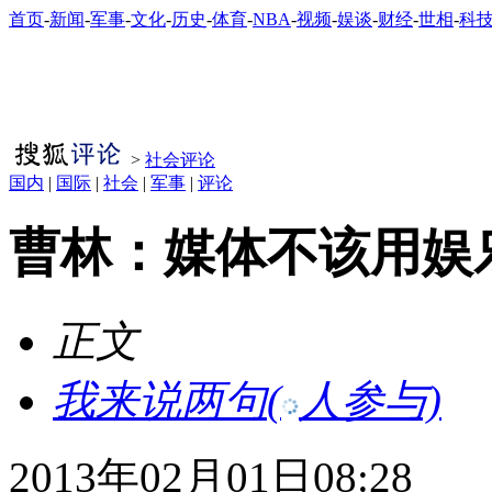
首页
-
新闻
-
军事
-
文化
-
历史
-
体育
-
NBA
-
视频
-
娱谈
-
财经
-
世相
-
科
>
社会评论
国内
|
国际
|
社会
|
军事
|
评论
曹林：媒体不该用娱
正文
我来说两句
(
人参与)
2013年02月01日08:28