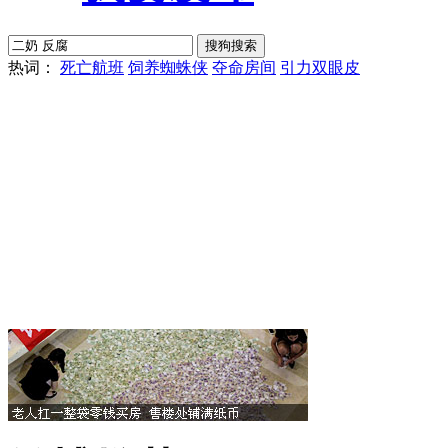
热词：
死亡航班
饲养蜘蛛侠
夺命房间
引力双眼皮