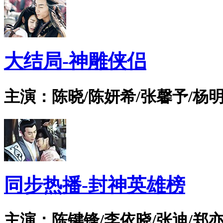
大结局-神雕侠侣
主演：陈晓/陈妍希/张馨予/杨明
同步热播-封神英雄榜
主演：陈键锋/李依晓/张迪/郑亦