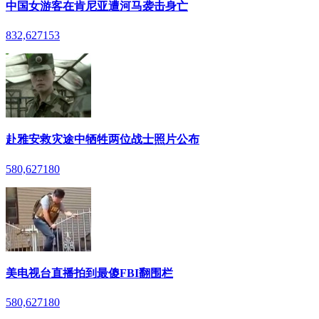
中国女游客在肯尼亚遭河马袭击身亡
832,627
153
赴雅安救灾途中牺牲两位战士照片公布
580,627
180
美电视台直播拍到最傻FBI翻围栏
580,627
180