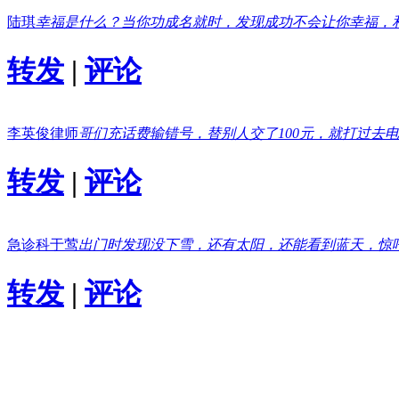
陆琪
幸福是什么？当你功成名就时，发现成功不会让你幸福，
转发
|
评论
李英俊律师
哥们充话费输错号，替别人交了100元，就打过去
转发
|
评论
急诊科于莺
出门时发现没下雪，还有太阳，还能看到蓝天，惊
转发
|
评论