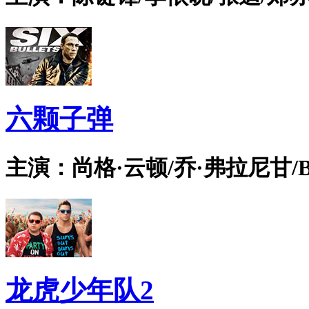
六颗子弹
主演：尚格·云顿/乔·弗拉尼甘/Bian
龙虎少年队2