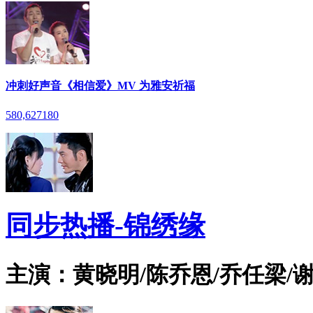
冲刺好声音《相信爱》MV 为雅安祈福
580,627
180
同步热播-锦绣缘
主演：黄晓明/陈乔恩/乔任梁/谢