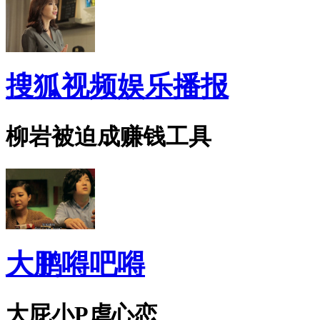
搜狐视频娱乐播报
柳岩被迫成赚钱工具
大鹏嘚吧嘚
大屁小P虐心恋