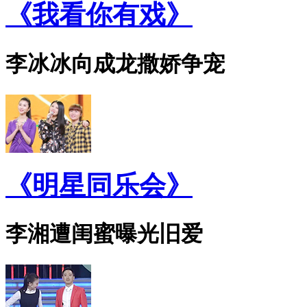
《我看你有戏》
李冰冰向成龙撒娇争宠
《明星同乐会》
李湘遭闺蜜曝光旧爱