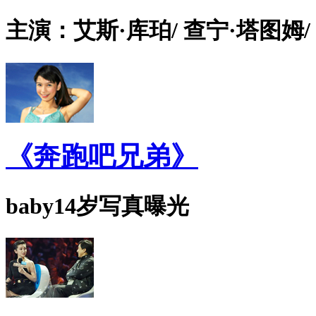
主演：艾斯·库珀/ 查宁·塔图姆/
《奔跑吧兄弟》
baby14岁写真曝光