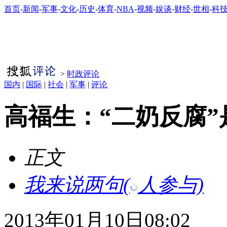
首页
-
新闻
-
军事
-
文化
-
历史
-
体育
-
NBA
-
视频
-
娱谈
-
财经
-
世相
-
科
>
时政评论
国内
|
国际
|
社会
|
军事
|
评论
高福生：“二奶反腐
正文
我来说两句
(
人参与)
2013年01月10日08:02