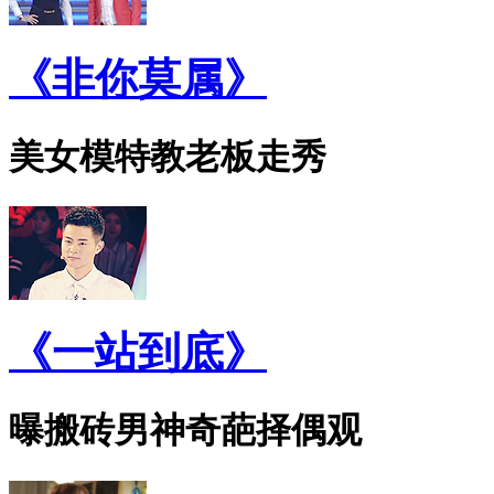
《非你莫属》
美女模特教老板走秀
《一站到底》
曝搬砖男神奇葩择偶观