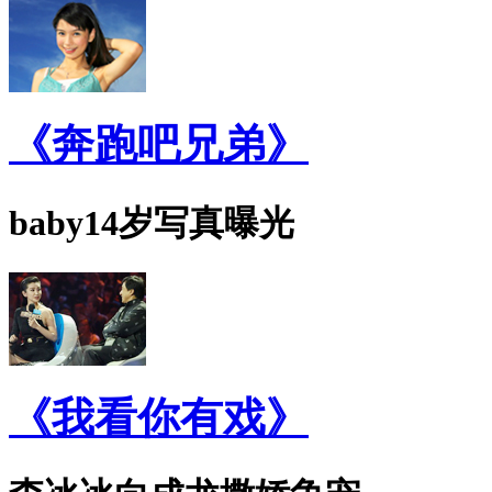
《奔跑吧兄弟》
baby14岁写真曝光
《我看你有戏》