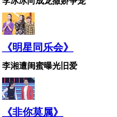
李冰冰向成龙撒娇争宠
《明星同乐会》
李湘遭闺蜜曝光旧爱
《非你莫属》