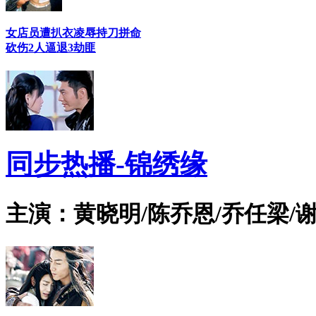
女店员遭扒衣凌辱持刀拼命
砍伤2人逼退3劫匪
同步热播-锦绣缘
主演：黄晓明/陈乔恩/乔任梁/谢