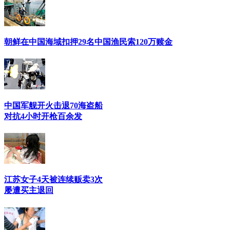
朝鲜在中国海域扣押29名中国渔民索120万赎金
中国军舰开火击退70海盗船
对抗4小时开枪百余发
江苏女子4天被连续贩卖3次
屡遭买主退回