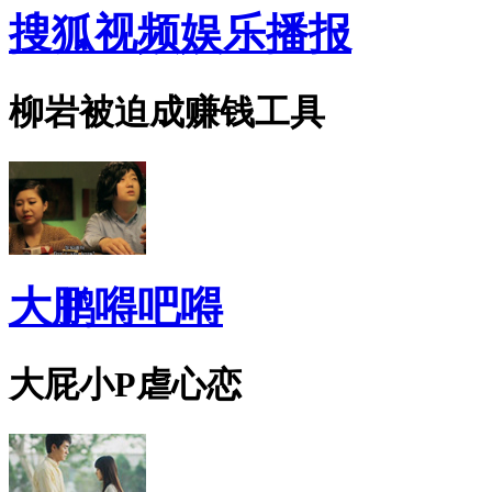
搜狐视频娱乐播报
柳岩被迫成赚钱工具
大鹏嘚吧嘚
大屁小P虐心恋