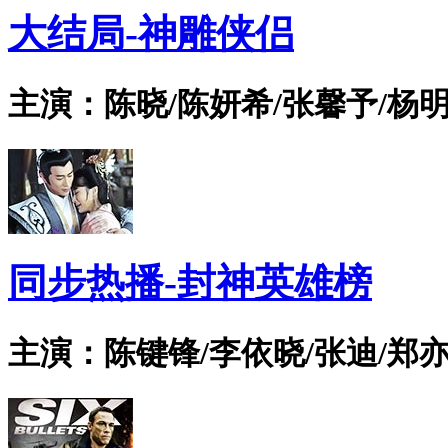
大结局-神雕侠侣
主演：陈晓/陈妍希/张馨予/杨明
同步热播-封神英雄榜
主演：陈键锋/李依晓/张迪/郑亦