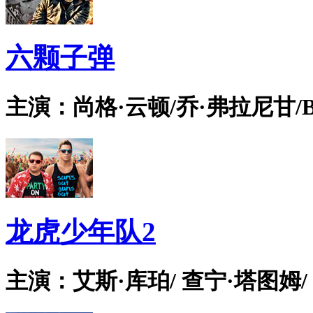
六颗子弹
主演：尚格·云顿/乔·弗拉尼甘/Bian
龙虎少年队2
主演：艾斯·库珀/ 查宁·塔图姆/