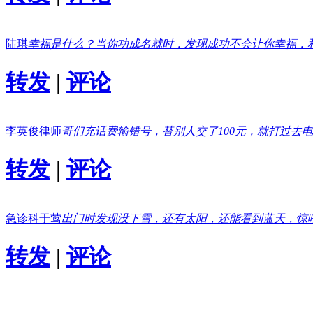
陆琪
幸福是什么？当你功成名就时，发现成功不会让你幸福，
转发
|
评论
李英俊律师
哥们充话费输错号，替别人交了100元，就打过去
转发
|
评论
急诊科于莺
出门时发现没下雪，还有太阳，还能看到蓝天，惊
转发
|
评论