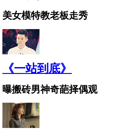
美女模特教老板走秀
《一站到底》
曝搬砖男神奇葩择偶观