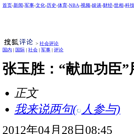
首页
-
新闻
-
军事
-
文化
-
历史
-
体育
-
NBA
-
视频
-
娱谈
-
财经
-
世相
-
科
>
社会评论
国内
|
国际
|
社会
|
军事
|
评论
张玉胜：“献血功臣
正文
我来说两句
(
人参与)
2012年04月28日08:45