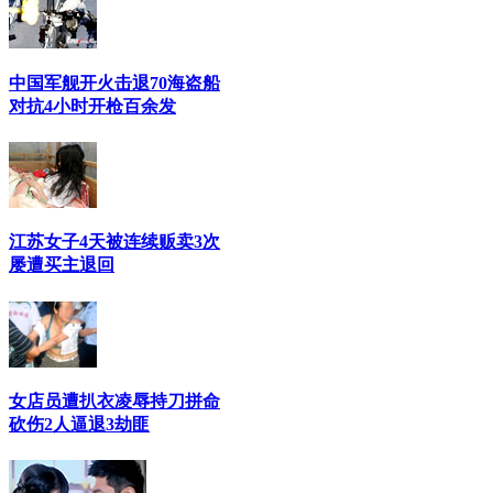
中国军舰开火击退70海盗船
对抗4小时开枪百余发
江苏女子4天被连续贩卖3次
屡遭买主退回
女店员遭扒衣凌辱持刀拼命
砍伤2人逼退3劫匪