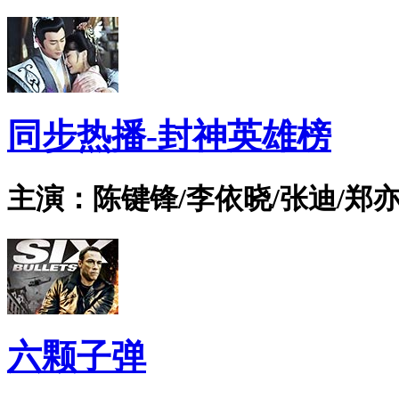
同步热播-封神英雄榜
主演：陈键锋/李依晓/张迪/郑亦
六颗子弹