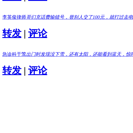
李英俊律师
哥们充话费输错号，替别人交了100元，就打过去
转发
|
评论
急诊科于莺
出门时发现没下雪，还有太阳，还能看到蓝天，惊
转发
|
评论