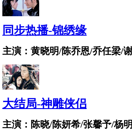
同步热播-锦绣缘
主演：黄晓明/陈乔恩/乔任梁/谢
大结局-神雕侠侣
主演：陈晓/陈妍希/张馨予/杨明