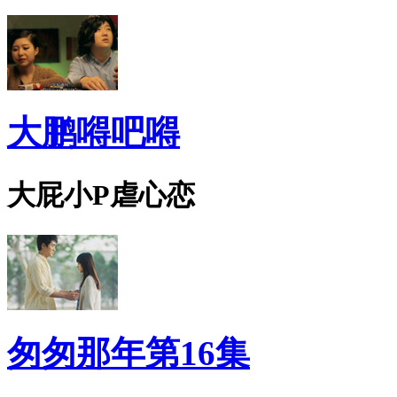
大鹏嘚吧嘚
大屁小P虐心恋
匆匆那年第16集