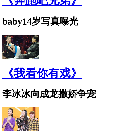
《奔跑吧兄弟》
baby14岁写真曝光
《我看你有戏》
李冰冰向成龙撒娇争宠