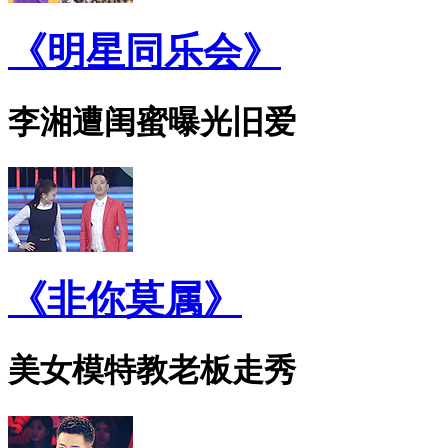
《明星同乐会》
李湘遭闺蜜曝光旧爱
《非你莫属》
美女模特教老板走秀