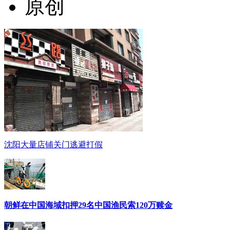
原创
沈阳大量店铺关门逃避打假
朝鲜在中国海域扣押29名中国渔民索120万赎金