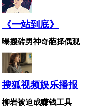
《一站到底》
曝搬砖男神奇葩择偶观
搜狐视频娱乐播报
柳岩被迫成赚钱工具