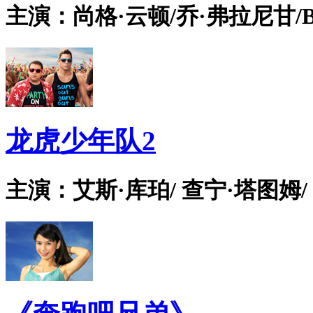
主演：尚格·云顿/乔·弗拉尼甘/Bian
龙虎少年队2
主演：艾斯·库珀/ 查宁·塔图姆/