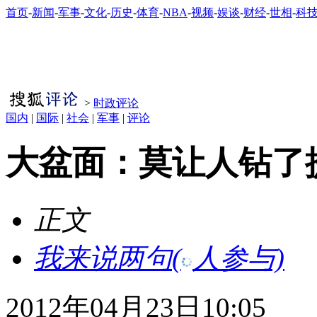
首页
-
新闻
-
军事
-
文化
-
历史
-
体育
-
NBA
-
视频
-
娱谈
-
财经
-
世相
-
科
>
时政评论
国内
|
国际
|
社会
|
军事
|
评论
大盆面：莫让人钻了
正文
我来说两句
(
人参与)
2012年04月23日10:05