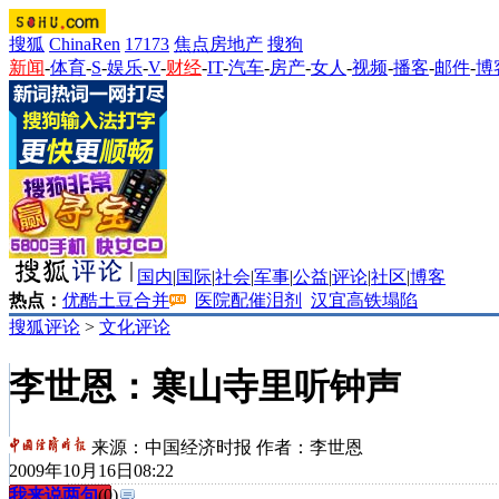
搜狐
ChinaRen
17173
焦点房地产
搜狗
新闻
-
体育
-
S
-
娱乐
-
V
-
财经
-
IT
-
汽车
-
房产
-
女人
-
视频
-
播客
-
邮件
-
博
国内
|
国际
|
社会
|
军事
|
公益
|
评论
|
社区
|
博客
热点：
优酷土豆合并
医院配催泪剂
汉宜高铁塌陷
搜狐评论
>
文化评论
李世恩：寒山寺里听钟声
来源：
中国经济时报
作者：李世恩
2009年10月16日08:22
我来说两句
(
0
)