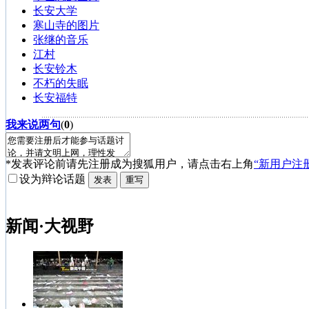
长安大学
寒山寺的图片
张继的音乐
江村
长安铃木
不朽的失眠
长安福特
我来说两句
(
0
)
*发表评论前请先注册成为搜狐用户，请点击右上角
“新用户注
设为辩论话题
新闻·大视野