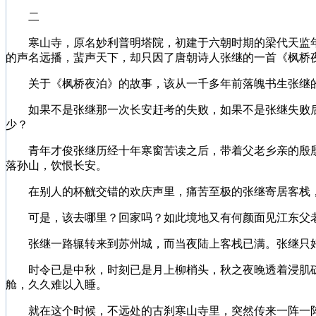
二
寒山寺，原名妙利普明塔院，初建于六朝时期的梁代天监年
的声名远播，蜚声天下，却只因了唐朝诗人张继的一首《枫桥
关于《枫桥夜泊》的故事，该从一千多年前落魄书生张继
如果不是张继那一次长安赶考的失败，如果不是张继失败后
少？
青年才俊张继历经十年寒窗苦读之后，带着父老乡亲的殷殷
落孙山，饮恨长安。
在别人的杯觥交错的欢庆声里，痛苦至极的张继寄居客栈，
可是，该去哪里？回家吗？如此境地又有何颜面见江东父老
张继一路辗转来到苏州城，而当夜陆上客栈已满。张继只好
时令已是中秋，时刻已是月上柳梢头，秋之夜晚透着浸肌砭
舱，久久难以入睡。
就在这个时候，不远处的古刹寒山寺里，突然传来一阵一阵