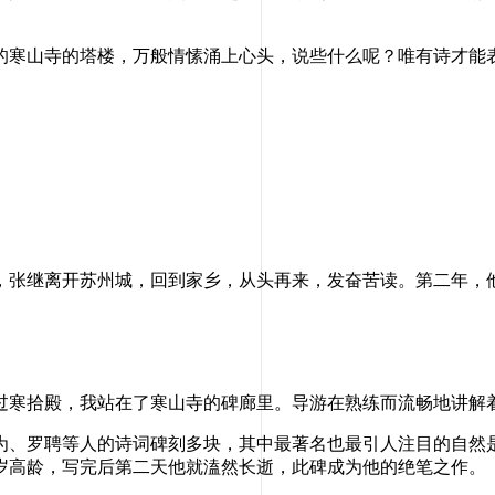
寒山寺的塔楼，万般情愫涌上心头，说些什么呢？唯有诗才能表
张继离开苏州城，回到家乡，从头再来，发奋苦读。第二年，
寒拾殿，我站在了寒山寺的碑廊里。导游在熟练而流畅地讲解
、罗聘等人的诗词碑刻多块，其中最著名也最引人注目的自然是
岁高龄，写完后第二天他就溘然长逝，此碑成为他的绝笔之作。