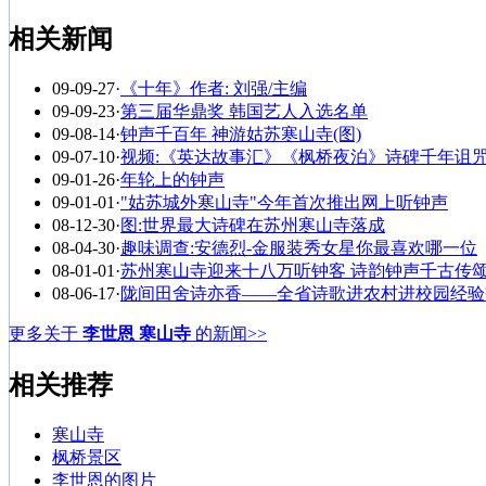
相关新闻
09-09-27
·
《十年》作者: 刘强/主编
09-09-23
·
第三届华鼎奖 韩国艺人入选名单
09-08-14
·
钟声千百年 神游姑苏寒山寺(图)
09-07-10
·
视频:《英达故事汇》《枫桥夜泊》诗碑千年诅
09-01-26
·
年轮上的钟声
09-01-01
·
"姑苏城外寒山寺"今年首次推出网上听钟声
08-12-30
·
图:世界最大诗碑在苏州寒山寺落成
08-04-30
·
趣味调查:安德烈-金服装秀女星你最喜欢哪一位
08-01-01
·
苏州寒山寺迎来十八万听钟客 诗韵钟声千古传
08-06-17
·
陇间田舍诗亦香——全省诗歌进农村进校园经验
更多关于
李世恩 寒山寺
的新闻>>
相关推荐
寒山寺
枫桥景区
李世恩的图片