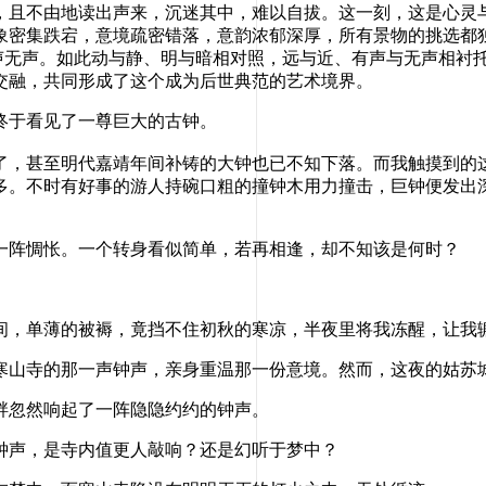
且不由地读出声来，沉迷其中，难以自拔。这一刻，这是心灵与
集跌宕，意境疏密错落，意韵浓郁深厚，所有景物的挑选都独具慧眼
”，有声无声。如此动与静、明与暗相对照，远与近、有声与无声相
交融，共同形成了这个成为后世典范的艺术境界。
于看见了一尊巨大的古钟。
甚至明代嘉靖年间补铸的大钟也已不知下落。而我触摸到的这尊
多。不时有好事的游人持碗口粗的撞钟木用力撞击，巨钟便发出
。
阵惆怅。一个转身看似简单，若再相逢，却不知该是何时？
，单薄的被褥，竟挡不住初秋的寒凉，半夜里将我冻醒，让我
山寺的那一声钟声，亲身重温那一份意境。然而，这夜的姑苏
忽然响起了一阵隐隐约约的钟声。
声，是寺内值更人敲响？还是幻听于梦中？