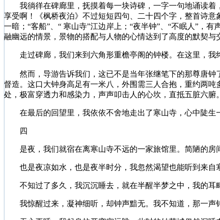
我徜徉在碑廊里，抚摸着每一块诗碑，一字一句地诵读着，
享受啊！《枫桥夜泊》不过短短四句、二十四个字，整首诗意象密
一暗；“客船”、“ 寒山寺”江边岸上；“夜半钟”、“不眠人
融幽远的情景，景物的搭配与人物的心情达到了高度的默契与
走过碑廊，我们来到六角形重檐亭阁的钟楼。在这里，我终
然而，导游告诉我们，这已不是当年张继笔下的那尊唐钟了，
督造。这口大钟身高足有一米八，外围需三人合抱，重约两吨
处，极富穿透力和感染力，声声叩击人的心坎，直抵五脏六腑
在最后的回望里，我依依不舍地走出了寒山寺，心中陡生一
四
是夜，我们就宿在离寒山寺不远的一家旅馆里。简陋的房间
也是夜凉如水，也是夜半时分，我忽然渴望也能听到来自寒
不知过了多久，我沉沉睡去，就在半醒半梦之中，我的耳畔
我惊醒过来，凝神细听，却钟声黯无。我不知道，那一声钟