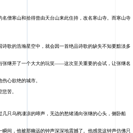
名僧寒山和拾得曾由天台山来此住持，改名寒山寺。而寒山寺
诗歌的浩瀚星空中，就会因一首绝品诗歌的缺失不知要黯淡多
张继开了一个大大的玩笑——这次至关重要的会试，让张继名
他伤心欲绝的城市。
腔悲苦。
几只乌鸦凄凉的啼声，无边的愁绪涌向张继的心头，侧卧船
瞬间，他被那幽远的钟声深深地震撼了。他感觉这钟声仿佛只