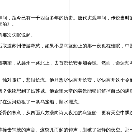
间，距今已有一千四百多年的历史。唐代贞观年间，传说当时的
夜泊》。
的那次失眠说起。
取道苏州借游释愁，如果不是乌篷船上的那一夜孤枕难眠，中国
期望，从襄州一路北上，去首都长安参加会试。然而，命运却与
独对孤灯，悲泪长流。他只想尽快离开长安，尽快离开这个令
？张继想到了姑苏城。他企望天堂的美景能够消解掉自己的满
在运河边租了一条乌篷船，顺水漂流。
骨的寒意，从四面八方袭向诗人夜泊的乌篷船，更有天空中飘过
撞击钟鼓的声音。这突兀而起的钟声，划破了寂静的夜空。那一