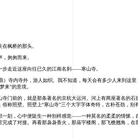
失在枫桥的那头。
声，匆匆而来。
步走近这座向往已久的江南名刹——寒山寺。
鼎）寺内寺外，游人如织。我不知道，每天会有多少人来到这里
梦来”的意境。
寺门前的，就是那条著名的京杭大运河。河上有两座著名的石拱
俗称照壁。照壁上“寒山寺”三个大字字体奇特，古朴苍劲，别
一刻，心中便陡生一种别样感觉——一种莫名的柔柔的情愫，自
里完成了对接。再看那袅袅香火，那庙宇楼阁，那飞檐翘角，在