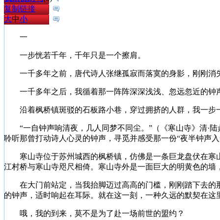
复制链接
大
中
小
一
一步恍若千年，千年只是一个擦肩。
一千多年之前，唐代诗人张继孤寂而落寞的身影，刚刚消
一千多年之后，我循着那一阵阵深深浅浅、忽远忽近的钟
沿着枫桥镇斑驳的石板路小巷，穿过拥挤的人群，我一步一
“一自钟声响清夜，几人同梦不同尘。”（《寒山寺》清·陆
聆听那曾打动诗人心灵的钟声，寻觅并感受那一份“夜半钟声入
寒山寺位于苏州城西的枫桥镇，仿佛是一条巨龙盘伏在寒山
江村桥与寒山寺咫尺相倚。寒山寺外是一面巨大的明黄色的墙，
在大门前站定，当我抬脚迈过高高的门槛，刚刚踏下去的那
的钟声，适时响起在耳际。就在这一刻，一种久远的默契在这
哦，我的到来，莫不是为了赴一场前世的盟约？