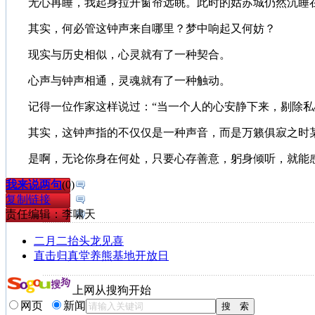
无心再睡，我起身拉开窗帘远眺。此时的姑苏城仍然沉睡在
其实，何必管这钟声来自哪里？梦中响起又何妨？
现实与历史相似，心灵就有了一种契合。
心声与钟声相通，灵魂就有了一种触动。
记得一位作家这样说过：“当一个人的心安静下来，剔除私心
其实，这钟声指的不仅仅是一种声音，而是万籁俱寂之时某
是啊，无论你身在何处，只要心存善意，躬身倾听，就能感
我来说两句
(
0
)
复制链接
责任编辑：李啸天
二月二抬头龙见喜
直击归真堂养熊基地开放日
上网从搜狗开始
网页
新闻