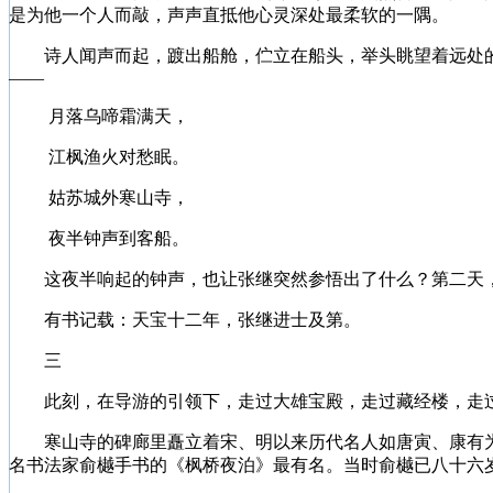
是为他一个人而敲，声声直抵他心灵深处最柔软的一隅。
诗人闻声而起，踱出船舱，伫立在船头，举头眺望着远处的
——
月落乌啼霜满天，
江枫渔火对愁眠。
姑苏城外寒山寺，
夜半钟声到客船。
这夜半响起的钟声，也让张继突然参悟出了什么？第二天，
有书记载：天宝十二年，张继进士及第。
三
此刻，在导游的引领下，走过大雄宝殿，走过藏经楼，走过
寒山寺的碑廊里矗立着宋、明以来历代名人如唐寅、康有为
名书法家俞樾手书的《枫桥夜泊》最有名。当时俞樾已八十六