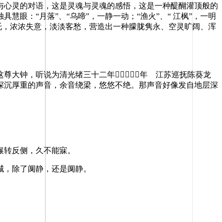
心灵的对语，这是灵魂与灵魂的感悟，这是一种醍醐灌顶般的
：“月落”、“乌啼”，一静一动；“渔火”、“ 江枫”，一明
衬托，浓浓失意，淡淡客愁，营造出一种朦胧隽永、空灵旷阔、浑
大钟，听说为清光绪三十二年１９０６年 江苏巡抚陈葵龙
深沉厚重的声音，余音绕梁，悠悠不绝。那声音好像发自地层深
辗转反侧，久不能寐。
城，除了阒静，还是阒静。