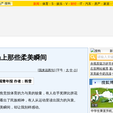
地产
搜狗
新闻
-
体育
-
S
-
娱乐
-
V
-
财经
-
IT
-
汽车
-
房产
-
家居
-
新
场上那些柔美瞬间
央视质疑29岁市
石首网站被黑
篡
[
我来说两句
] [字号：
大
中
小
]
宋美龄牛奶洗澡
国青年报 作者：韩雪
竞技体育的力与美的较量，有人在乎奖牌比拼花
看出了民族精神，有人从运动里读出国力的兴衰。
美瞬间，却让我别样感动。
中学生乘直升机