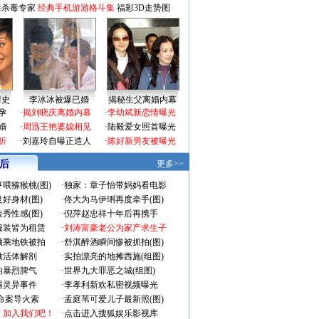
毒杀毒专家
经典手机游游格斗集
福彩3D走势图
情史
李冰冰被爆已婚
揭秘生父离婚内幕
孕
·
揭刘晓庆离婚内幕
·
李幼斌新恋情曝光
婚
·
周迅王艳婆媳相见
·
陆毅爱女照首曝光
折
·
刘嘉玲自曝正造人
·
陈好新男友被曝光
 后
更多>>
喂猕猴桃(图)
·
独家：章子怡带妈妈看电影
好身材(图)
·
佟大为马伊琍再度牵手(图)
秀性感(图)
·
倪萍赵忠祥十年后再携手
服装皆为租赁
·
刘涛富豪老公为家产求生子
颜乘地铁被拍
·
舒淇醉酒瞬间惨被抓拍(图)
做活体解剖
·
实拍漂亮的地摊西施(组图)
的暴烈脾气
·
世界九大罪恶之城(组图)
遇灵异事件
·
李孝利新欢私密视频曝光
成命案导火索
·
孟庭苇可爱儿子最新照(图)
：加入我们吧！
·
点击进入搜狐娱乐影视库