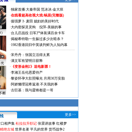
·
独家首播:大秦帝国
范冰冰-金大班
·
在线看超高收视大戏:
蜗居(完整版)
·
倔强萝卜
麦田
媳妇的美好时代
·
大内密探灵灵狗
倪萍-美丽的事
声》
·
台儿庄战役 日军尸体装满百余卡车
·
揭秘希特勒一生躲过多少次暗杀？
·
1982香港回归中英谈判鲜为人知内幕
·
宋丹丹：张国立活得太累
·
满文军有望明日获释
曝光
·
《变形金刚2》送电影票！
·
李湘王岳伦恩爱待产
·
黎姿怀孕大肚照曝光 月用30万安胎
·
阿娇懒理冠希返港:不关我的事
·
古巨基：我与霆锋都是一哥
不断
更多>>
对口相声集
杜拉拉升职记
张震讲故事
红楼梦
-精绝古城
世界名著
平凡的世界
货币战争2