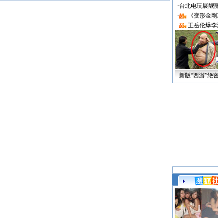
·
台北电玩展靓丽Sh
·
《变形金刚
·
王岳伦爆李
新版“西游”绝