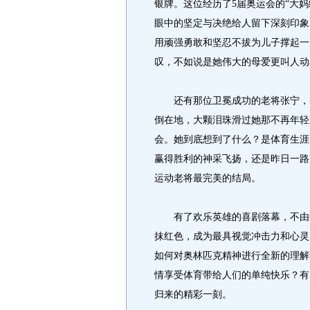
银牌。这位经历了5届奥运会的“大
眼中的坚定与决绝给人留下深刻印象
用顽强勇敢和坚忍不拔为儿子撑起一
叹，不如说是她伟大的母爱更叫人动
还有那位卫冕成功的老将张宁，当
倒在地，大颗泪珠滑过她那不再年轻
会。她到底想到了什么？是体育生涯
赢得胜利的神采飞扬，还是昨日一路
运动老将最完美的结局。
有了欢乐英雄的喜剧落幕，不由得
抹红色，成为最具视觉冲击力和心灵
如何对奥林匹克精神进行全新的理解
情享受体育带给人们的单纯快乐？有
归来的精彩一刻。