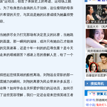
妈级”运动员，创造了体操史上的奇迹。运动场上她
。为了给身患白血病的儿子治病，这位瘦弱的母亲
片希望的天空。与其说是她的比赛成绩为她赢得赞
容。
谍战大片-《风
她拼尽全力打完那场有决定意义的比赛，当她跪
的面庞。那一瞬间的滋味，或许只有她自己才能体
的完美谢幕，还是十年一剑的的忍辱负重？是今天
闺房视频自拍
走来的艰难困苦？感谢上苍的善解人意，给了一个
想起悲情英雄的黯然离场。刘翔远去背影的那一
自爆捉奸后恶梦
震撼力的瞬间。刘翔的离赛为民众带来许多反思：
搜狐商机
诠释？如何学会去关怀爱护我们的运动员，如何尽
了这些宽容理解，我们一定还会迎来悲情英雄王者
·
听评书
|
郭德纲
·
听小说
|
鬼吹灯1