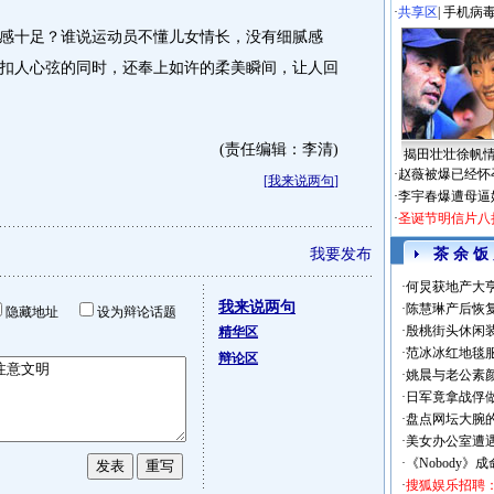
·
共享区
|
手机病
十足？谁说运动员不懂儿女情长，没有细腻感
扣人心弦的同时，还奉上如许的柔美瞬间，让人回
(责任编辑：李清)
揭田壮壮徐帆
·
赵薇被爆已经怀
[
我来说两句
]
·
李宇春爆遭母逼
·
圣诞节明信片八
我要发布
茶 余 饭
·
何炅获地产大亨
我来说两句
·
陈慧琳产后恢复
隐藏地址
设为辩论话题
·
殷桃街头休闲装
精华区
·
范冰冰红地毯
辩论区
·
姚晨与老公素
·
日军竟拿战俘
·
盘点网坛大腕
·
美女办公室遭
·
《Nobody》
·
搜狐娱乐招聘