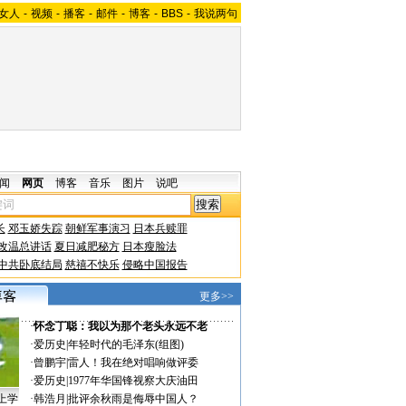
女人
-
视频
-
播客
-
邮件
-
博客
-
BBS
-
我说两句
闻
网页
博客
音乐
图片
说吧
长
邓玉娇失踪
朝鲜军事演习
日本兵赎罪
改温总讲话
夏日减肥秘方
日本瘦脸法
中共卧底结局
慈禧不快乐
侵略中国报告
更多>>
·
怀念丁聪：我以为那个老头永远不老
·
爱历史
|
年轻时代的毛泽东(组图)
·
曾鹏宇
|
雷人！我在绝对唱响做评委
·
爱历史
|
1977年华国锋视察大庆油田
上学
·
韩浩月
|
批评余秋雨是侮辱中国人？