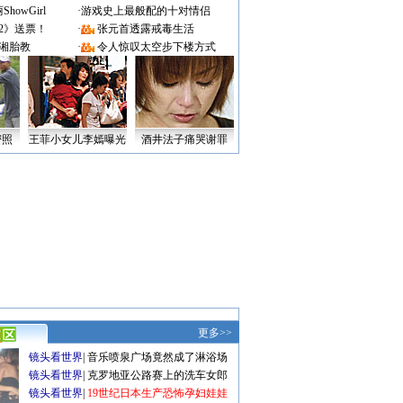
owGirl
·
游戏史上最般配的十对情侣
2》送票！
·
张元首透露戒毒生活
湘胎教
·
令人惊叹太空步下楼方式
密照
王菲小女儿李嫣曝光
酒井法子痛哭谢罪
更多>>
镜头看世界
|
音乐喷泉广场竟然成了淋浴场
镜头看世界
|
克罗地亚公路赛上的洗车女郎
镜头看世界
|
19世纪日本生产恐怖孕妇娃娃