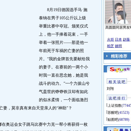
8月19日德国选手马·施
泰纳在男子105公斤以上级
举重比赛中夺冠。颁奖仪式
高圆圆同居男友
上，他一手捧着花束，一手
火炬
日本
赵薇
举着一张照片——那是他一
柏芝
姚明
年前死于车祸的亡妻的照
精彩推荐
片。“我的金牌首先要献给我
的妻子。在赛前的一两个小
时我一直在思念她，她是我
相 关 说 吧
战斗的动力。”一个力拔山兮
刘翔
气盖世的铮铮铁汉却有如此
说 吧 排 行
的似水柔情，一个面临激烈
上证指数
(7744
亡妻，莫非真有来自天堂亲人的“神助”？
苏醒吧
(41523)
贴图吧
(68789)
娜在奥运会女子跳马比赛中力克一帮小将获得一枚
最 热 