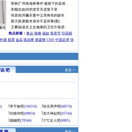
·
荣林
|
广州珠海桥事件:被推下的是谁
·
朱顺忠
|
如何把贪官关进笼子里
·
张原
|
杭州飙车案中父亲角色的缺失
·
蔡天新
|
奥数本身并不是坏事(图)
·
王攀
|
副县长之女施暴的卫生巾疑虑
曝光
热点标签：
奥运
珠峰
福娃
母亲节
印花税
外遇
股票
金晶
陈冠希
谢霆锋
CNN
中国足球
张
说 吧
更多>>
5)
李宇春吧
(104510)
快乐男声吧
(68574)
刘德华吧
(69854)
东方神起吧
(65744)
婚姻吧
(78544)
37℃女人吧
(6985)
视 频
更多>>