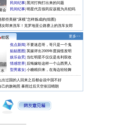
民间纪事
|
黑河打狗打出来的问题
民间纪事
|
明星代言假药应该视为共犯吗
聚会
秘那些美丽“床模”怎样炼成的(组图)
感女郎来洗车！克罗地亚公路赛上的洗车女郎
更多>>
焦点新闻
|
不要迷恋哥，哥只是一个鬼
贴贴图图
|
英媒评出2009年度搞怪发明
娱乐旮旯
|
当红明星不仅仅是名利双收
情感世界
|
后悔嫁给这样一个山西男人
型男索女
|
小糖精归来，在海边轻轻舞
口水
么出过国的人回来之后都会说中国不好
自己的旗袍照
暴雨过后天空依旧晴朗