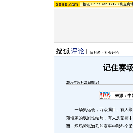
搜狐
ChinaRen
17173
焦点房
日月谈
>
社会评论
记住赛
2008年08月21日08:24
来源：中
一场奥运会，万众瞩目。有人聚焦
落谁家的戏剧性结局，有人从竞赛中
而一场场紧张激烈的赛事中那些个柔