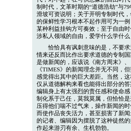
制时代，文革时期的“道德浩劫”与79
滑坡可资说明；关于开明专制时代，
的保鲜性学习根本不起作用可为一例
某种利益挂钩方可奏效；至于自由时
涉私人领域的自由，爱学什么学什么
恰恰具有讽刺意味的是，不要求
情来还反而比作出要求道德的专制国
是做新闻的，应该说《南方周末》、
《TIMES》的新闻理念并无不同，
感觉得出其中的巨大差距。当然，这
仅从道德解构来看也能得出部分的答
编辑身上有太强烈的责任感和使命感
制化系于己任，莫我莫属，但恰恰是
压得他们喘不过气来，操作新闻的时
而使作品丧失活力，甚至损害了新闻
的记者、编辑因为摆脱了这种徒然的
作起来游刃有余、生机勃勃。