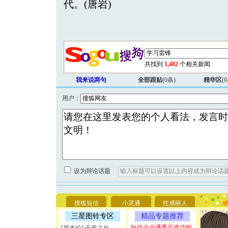
代。(唐岩)
共找到
1,482
个相关新闻.
我来说两句
全部跟贴
(
0
条)
精华区
(
0
用户：
设为辩论话题
[圣诞节]
你太多，
要平安！
搜狐短信
小灵通
性感丽人
[圣诞节]
能正大光明
三星图铃专区
精品专题推荐
天都要快
短信企业通秀百变功能