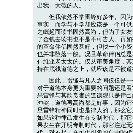
出我一大截的人。
但我依然不学雷锋好多年。因为
事实，而学与不学却应该是一个可供
之崛起而读书固然高尚，但为了女友
了金钱去读书也不是不可告人。再如
的革命伴侣固然甚好，但找一个小资
也并非堕落一般。况且革命伴侣总是
什维亚老太太的。仅从审美角度，其
持在底线道德之上，就应该是不被道
因此，雷锋与凡人之间仅仅是一
对于道德本身更为重要的问题还是看
果雷锋与其欣赏者的道德观只是律己
冲突，道德再高尚都是好事，因为它
旦雷锋精神同时也是律人的，那么它
如果这种律己发生在专制时代，那它
果发生在开明专制时代，那它注定无
代，对不起，在可供想象的自由时代