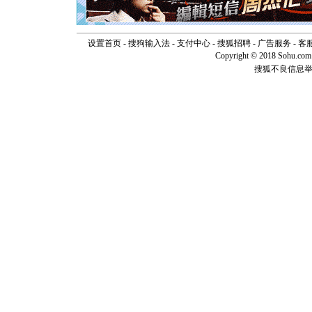
断电。爱
你是我专
[元旦]
如
起；二是
设置首页
-
搜狗输入法
-
支付中心
-
搜狐招聘
-
广告服务
-
客
离。水晶
Copyright © 2018 Sohu.com I
[元旦]
当
搜狐不良信息
泣，这痛
卖了。水
[春节]
风
颜！冬去
道一声平
[春节]
传
片叶子是
送你一棵