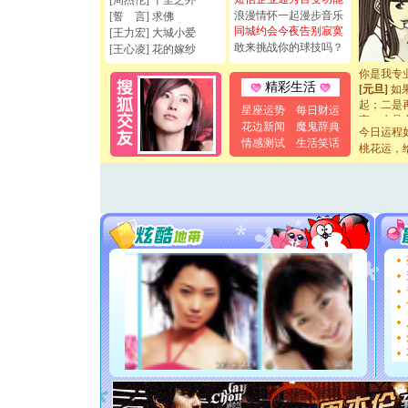
[周杰伦] 千里之外
[圣诞节]
浪漫情怀一起漫步音乐
[誓 言] 求佛
如意,快乐
同城约会今夜告别寂寞
[王力宏] 大城小爱
[元旦]
看
敢来挑战你的球技吗？
[王心凌] 花的嫁纱
断电。爱
你是我专
[元旦]
如
精彩生活
起；二是
星座运势
每日财运
离。水晶
花边新闻
魔鬼辞典
[元旦]
当
今日运程
情感测试
生活笑话
泣，这痛
桃花运，
卖了。水
[春节]
风
颜！冬去
道一声平
[春节]
传
片叶子是
送你一棵
[圣诞节]
你太多，
要平安！
[圣诞节]
能正大光明
天都要快
[圣诞节]
如意,快乐
[元旦]
看