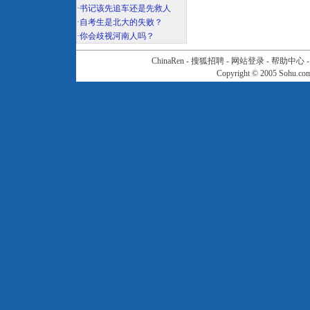
·
书记该先追车还是先救人
·
自考生是北大的失败？
·
你会歧视河南人吗？
ChinaRen
-
搜狐招聘
-
网站登录
-
帮助中心
Copyright © 2005 Sohu.c