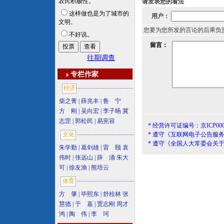
农民积极性。
请发表您的看法
这样做也是为了城市的
用户：
文明。
您要为您所发的言论的后果负
不好说。
留言：
往期调查
专栏作家
经济
柴之菁
|
薛兆丰
|
鲁 宁
方 刚
|
吴向宏
|
李子旸
冀
志罡
|
郭松民
|
易宪容
* 经营许可证编号：京ICP000
文化
* 遵守《互联网电子公告服
* 遵守《全国人大常委会关
朱学勤
|
葛剑雄
|
雷 颐
袁
伟时
|
张远山
|
薛 涌
朱大
可
|
徐友渔
|
熊培云
体育
方 肇
|
毕熙东
|
舒桂林
张
慧德
|
于 嘉
|
贾志刚
周才
鸿
|
陶 伟
|
李 珂