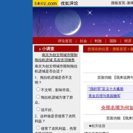
搜狐首页
-
新
评论首页
|
社会
|
时政
|
国际
|
经济
小调查
您现在的位置：
搜狐首页
»
南京为创文明城市限制
拖拉机进城 瓜农含泪抛售
南京为创文明城市限制拖拉
机进城是否合适？
1、拖拉机进城是否不文
页面功能 【
我来说两句
明？
“强奸罪”定义十大尴尬
不文明，影响市容。
美女总理与美国撤军
拖拉机进城方便了群
众。
央视名嘴为何
说不好。
2、这样做是否侵害了农民
页面功能 【
我来
利益？
■相关链接
侵害了农民利益，伤害