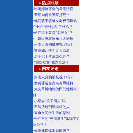
热点回顾
·
吃喝嫖赌齐全的阜阳法官
·
警察为何被警察打死？
·
他们该不该被女老板罚裸站
·
“小姐”进村说明了什么？
·
站在街上就是“卖淫女”？
·
小姐出没农家乐让人难乐
·
河南人真的被歧视了吗？
·
警察如此作为让人悲哀
·
房子七十年后怎么办？
·
“强奸幼女”竟然合法？
网友评论
·
河南人真的被歧视了吗？
·
女兵裸浴当卖点有辱经典
·
为文革博物馆的民间性质叫
好
·
小泉会“浪子回头”吗
·
不能放过刑讯逼供的人
·
逼迫女同学手淫的悲剧
·
张在玉的“死而复生”体现了司
法公正？
·
你赞成裸体播新闻吗？