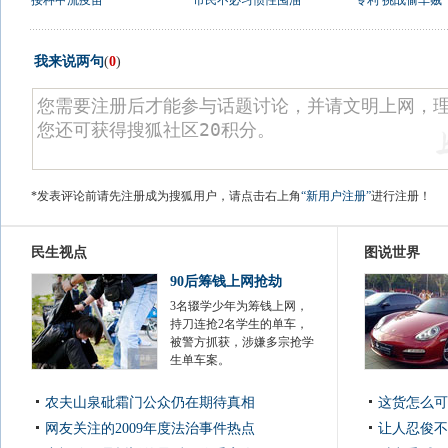
接种甲流疫苗
市民不必习惯性囤油
专利 挑战偷车贼
我来说两句
(
0
)
*发表评论前请先注册成为搜狐用户，请点击右上角
“新用户注册”
进行注册！
民生视点
图说世界
90后筹钱上网抢劫
3名辍学少年为筹钱上网，
持刀连抢2名学生的单车，
被警方抓获，涉嫌多宗抢学
生单车案。
农夫山泉砒霜门公众仍在期待真相
这货怎么可
网友关注的2009年度法治事件热点
让人忍俊不