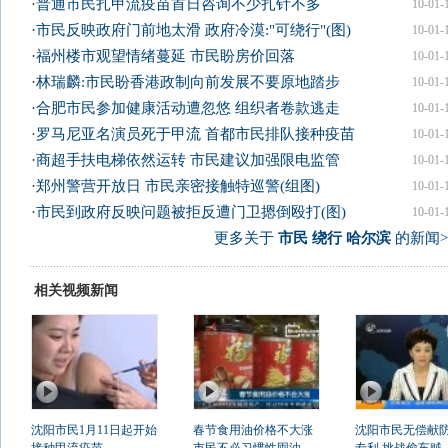
·
普通市民扎甲流疫苗首日咨询不少扎针不多
10-01-
·
市民反映政府门前地太滑 政府冷漠:"可绕行"(图)
10-01-
·
福州楼市观望情绪蔓延 市民盼房价回落
10-01-
·
林瑞麟:市民盼香港政制向前发展不要原地踏步
10-01-
·
合肥市民参加健康活动遭忽悠 组织者卷款逃走
10-01-
·
罗马尼亚名演员死于甲流 首都市民排队接种疫苗
10-01-
·
商超手扶电梯依然运转 市民建议加强限电监管
10-01-
·
郑州警营开放日 市民亲密接触特巡警(组图)
10-01-
·
市民到政府反映问题被拒反遭门卫摁倒殴打(图)
10-01-
更多关于
市民 绕行 哈尔滨
的新闻>
相关视频新闻
沈阳市民1月11日起开始
春节食用油价格不大涨
沈阳市民无偿献