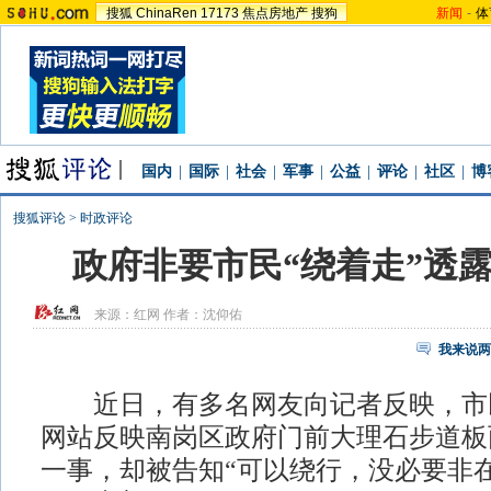
搜狐
ChinaRen
17173
焦点房地产
搜狗
新闻
-
体
国内
|
国际
|
社会
|
军事
|
公益
|
评论
|
社区
|
博
搜狐评论
>
时政评论
政府非要市民“绕着走”透
来源：
红网
作者：沈仰佑
我来说两
近日，有多名网友向记者反映，市
网站反映南岗区政府门前大理石步道板
一事，却被告知“可以绕行，没必要非在