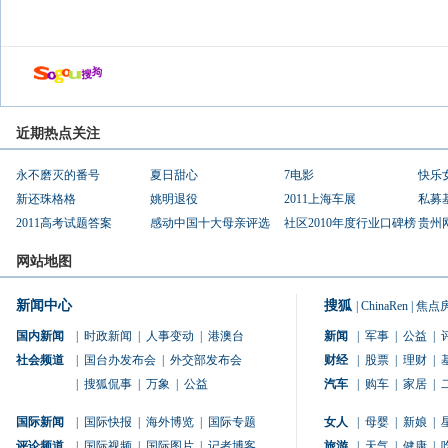
近期热点关注
永不磨灭的番号
夏日甜心
7电影
快乐
新还珠格格
姚明退役
2011上海车展
私募
2011高考试题答案
感动中国十大母亲评选
社区2010年度行业口碑榜
贵州
网站地图
新闻中心
搜狐
|
ChinaRen
|
焦点
国内新闻
|
时政新闻
|
人事变动
|
港澳台
新闻
|
军事
|
公益
|
社会频道
|
国台办发布会
|
外交部发布会
财经
|
股票
|
理财
|
|
搜狐侃事
|
万象
|
公益
汽车
|
购车
|
家居
|
国际新闻
|
国际快报
|
海外博览
|
国际专题
女人
|
母婴
|
新娘
|
评论频道
|
国际视频
|
国际图片
|
记者博客
旅游
|
天气
|
健康
|