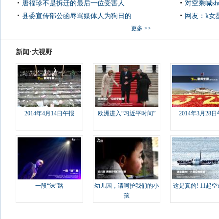
唐福珍不是拆迁的最后一位受害人
对空乘喊sh
县委宣传部公函辱骂媒体人为狗日的
网友：k女
更多 >>
新闻·大视野
2014年4月14日午报
欧洲进入“习近平时间”
2014年3月28
一段“沫”路
幼儿园，请呵护我们的小
这是真的! 11起
孩