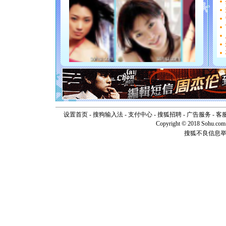
如意,快乐
[元旦]
看
断电。爱
你是我专
[元旦]
如
起；二是
离。水晶
[元旦]
当
泣，这痛
卖了。水
[春节]
风
颜！冬去
道一声平
设置首页
-
搜狗输入法
-
支付中心
-
搜狐招聘
-
广告服务
-
客
[春节]
传
Copyright © 2018 Sohu.com I
片叶子是
搜狐不良信息
送你一棵