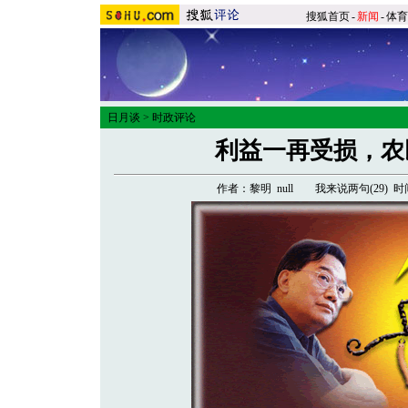
搜狐首页
-
新闻
-
体育
日月谈
>
时政评论
利益一再受损，农
作者：黎明 null
我来说两句(
29
)
时间