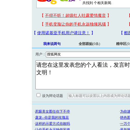
共找到
个相关新闻.
我来说两句
全部跟贴
(
0
条)
精华区
(
0
用户：
设为辩论话题
[圣诞节]
你太多，
要平安！
[圣诞节]