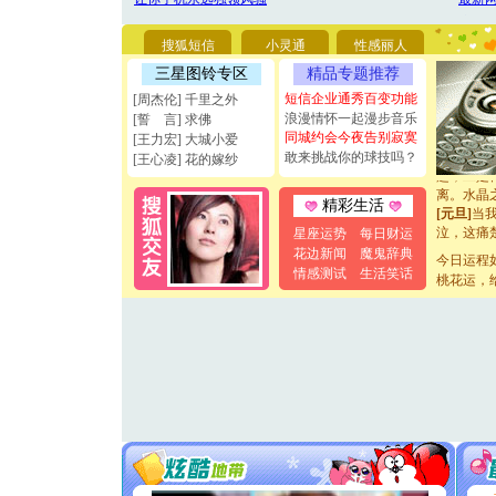
能正大光明
天都要快
搜狐短信
小灵通
性感丽人
[圣诞节]
三星图铃专区
精品专题推荐
如意,快乐
[元旦]
看
短信企业通秀百变功能
[周杰伦] 千里之外
断电。爱
浪漫情怀一起漫步音乐
[誓 言] 求佛
你是我专
同城约会今夜告别寂寞
[王力宏] 大城小爱
[元旦]
如
敢来挑战你的球技吗？
[王心凌] 花的嫁纱
起；二是
离。水晶
精彩生活
[元旦]
当
泣，这痛
星座运势
每日财运
卖了。水
花边新闻
魔鬼辞典
今日运程
[春节]
风
情感测试
生活笑话
桃花运，
颜！冬去
道一声平
[春节]
传
片叶子是
送你一棵
[圣诞节]
你太多，
要平安！
[圣诞节]
能正大光明
天都要快
[圣诞节]